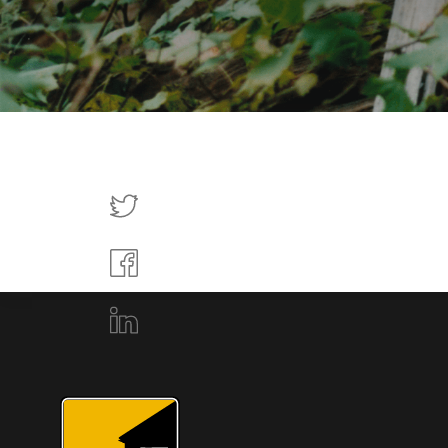
Tweettaa
Jaa
Facebookissa
Jaa
LinkedInissä