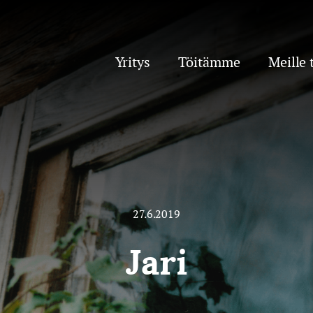
Yritys
Töitämme
Meille 
27.6.2019
Jari