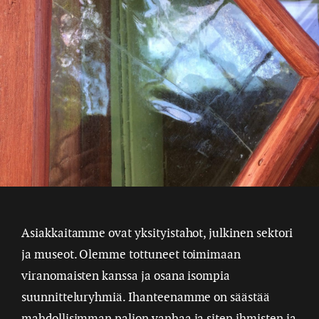
Asiakkaitamme ovat yksityistahot, julkinen sektori
ja museot. Olemme tottuneet toimimaan
viranomaisten kanssa ja osana isompia
suunnitteluryhmiä. Ihanteenamme on säästää
mahdollisimman paljon vanhaa ja siten ihmisten ja