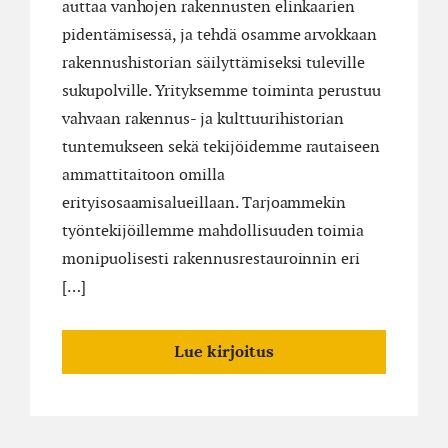
auttaa vanhojen rakennusten elinkaarien
pidentämisessä, ja tehdä osamme arvokkaan
rakennushistorian säilyttämiseksi tuleville
sukupolville. Yrityksemme toiminta perustuu
vahvaan rakennus- ja kulttuurihistorian
tuntemukseen sekä tekijöidemme rautaiseen
ammattitaitoon omilla
erityisosaamisalueillaan. Tarjoammekin
työntekijöillemme mahdollisuuden toimia
monipuolisesti rakennusrestauroinnin eri
[…]
Lue kirjoitus