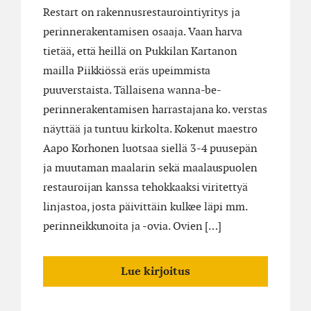
Restart on rakennusrestaurointiyritys ja
perinnerakentamisen osaaja. Vaan harva
tietää, että heillä on Pukkilan Kartanon
mailla Piikkiössä eräs upeimmista
puuverstaista. Tällaisena wanna-be-
perinnerakentamisen harrastajana ko. verstas
näyttää ja tuntuu kirkolta. Kokenut maestro
Aapo Korhonen luotsaa siellä 3-4 puusepän
ja muutaman maalarin sekä maalauspuolen
restauroijan kanssa tehokkaaksi viritettyä
linjastoa, josta päivittäin kulkee läpi mm.
perinneikkunoita ja -ovia. Ovien […]
Lue kirjoitus