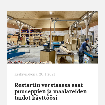
Restartin
verstaassa
saat
puuseppien
ja
maalareiden
taidot
käyttöösi
Keskiviikkona, 20.1.2021
Restartin verstaassa saat
puuseppien ja maalareiden
taidot käyttöösi