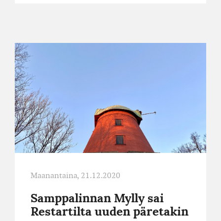
Samppalinnan
Mylly
sai
Restartilta
uuden
päretakin
Maanantaina, 21.12.2020
Samppalinnan Mylly sai
Restartilta uuden päretakin