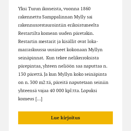
Yksi Turun ikoneista, vuonna 1860
rakennettu Samppalinnan Mylly sai
rakennusrestaurointiin erikoistuneelta
Restartilta komean uuden päretakin.
Restartin mestarit ja kisällit ovat loka-
marraskuussa uusineet kokonaan Myllyn
seinäpinnat. Kun tekee nelikerroksista
pärepintaa, yhteen neliöön saa naputtaa n.
130 pärettä. Ja kun Myllyn koko seinäpinta
on n. 300 m2:tä, päreitä naputetaan seiniin
yhteensä vajaa 40 000 kpl:tta. Lopuksi
komeus […]
Lue kirjoitus