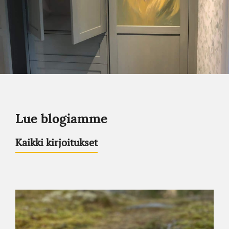
Lue blogiamme
Kaikki kirjoitukset
Haluatko
töihin
Restartille?