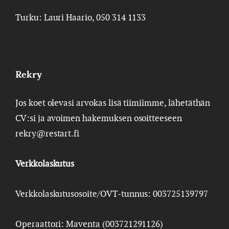
Turku: Lauri Haario, 050 314 1133
Rekry
Jos koet olevasi arvokas lisä tiimiimme, lähetäthän
CV:si ja avoimen hakemuksen osoitteeseen
rekry@restart.fi
Verkkolaskutus
Verkkolaskutusosoite/OVT-tunnus: 003725139797
Operaattori: Maventa (003721291126)