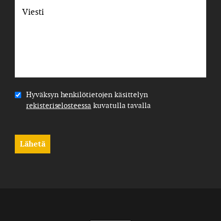
Viesti
*
Hyväksyn
Hyväksyn henkilötietojen käsittelyn
henkilötietojen
rekisteriselosteessa
kuvatulla tavalla
käsittelyn
rekisteriselosteessa
kuvatulla
Lähetä
tavalla
*