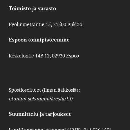
Toimisto ja varasto
Pyölinmetsäntie 15, 21500 Piikkiö
Espoon toimipisteemme
Koskelontie 14B 12, 02920 Espoo
Spostiosoitteet (ilman ääkkösiä):
etunimi.sukunimi@restart.fi
Suunnittelu ja tarjoukset
Lauri Leppänen, artenomi (AMK), 044 526 1601