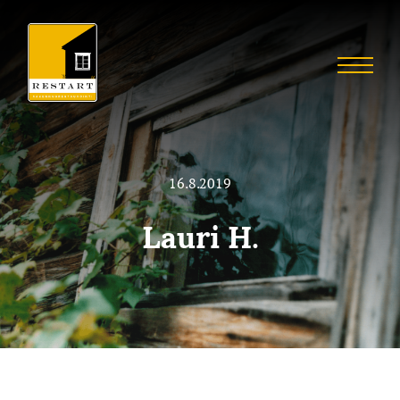
Skip
to
Restart
content
Menu
Restaurointia
16.8.2019
Lauri H.