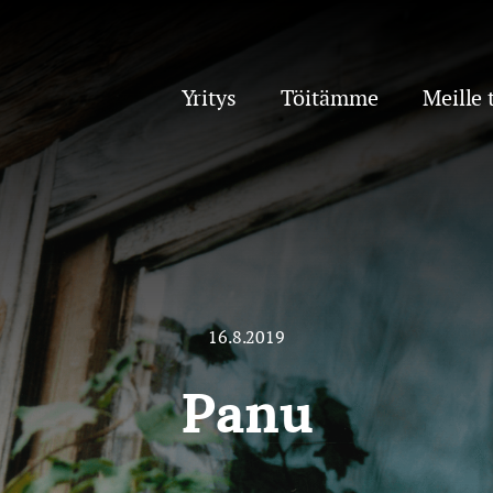
Yritys
Töitämme
Meille 
16.8.2019
Panu