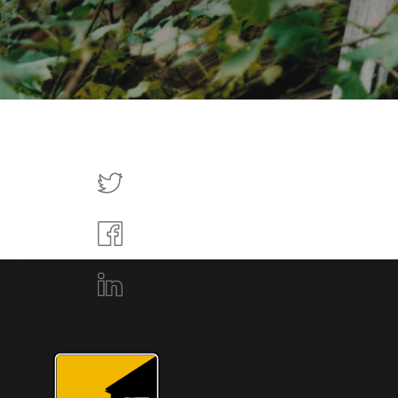
Tweettaa
Jaa
Facebookissa
Jaa
LinkedInissä