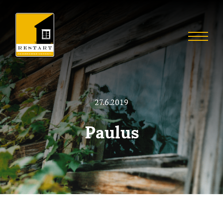
Skip
to
Restart
content
Menu
Restaurointia
27.6.2019
Paulus