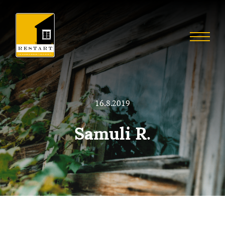
Skip
to
Restart
content
Menu
Restaurointia
16.8.2019
Samuli R.