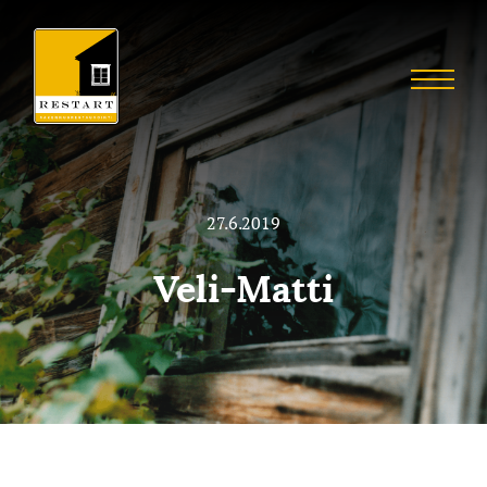
Skip
to
Restart
content
Menu
Restaurointia
27.6.2019
Veli-Matti