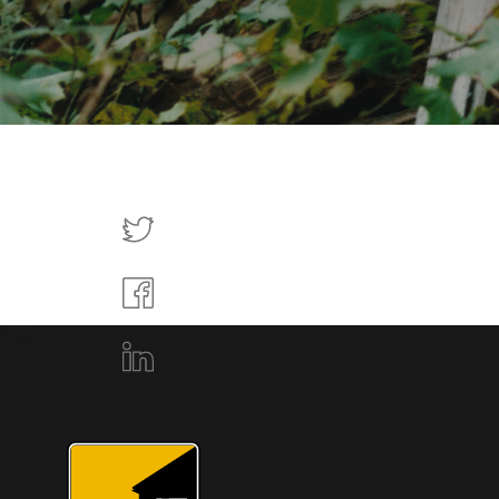
Tweettaa
Jaa
Facebookissa
Jaa
LinkedInissä