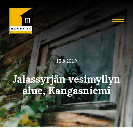
Skip
to
Restart
content
Menu
Restaurointia
13.8.2019
Jalassyrjän vesimyllyn
alue, Kangasniemi