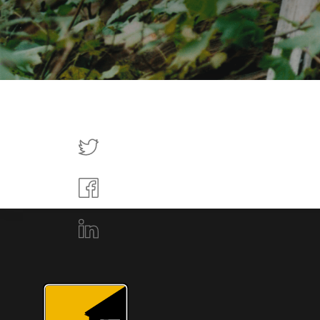
Tweettaa
Jaa
Facebookissa
Jaa
LinkedInissä