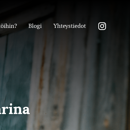
töihin?
Blogi
Yhteystiedot
arina