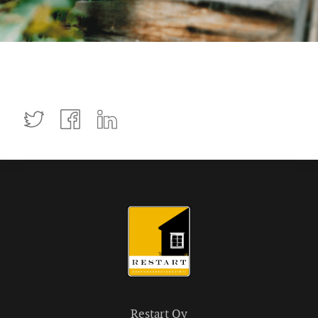
Tweettaa
Jaa
Jaa
Facebookissa
LinkedInissä
Restart Oy