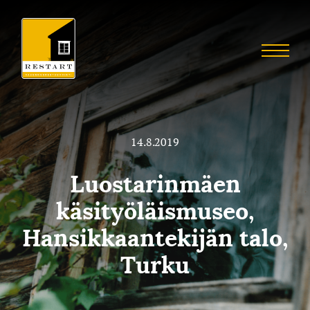
Skip
to
Restart
content
Menu
Restaurointia
14.8.2019
Luostarinmäen
käsityöläismuseo,
Hansikkaantekijän talo,
Turku