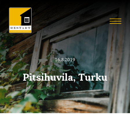
Skip
to
Restart
content
Menu
Restaurointia
16.8.2019
Pitsihuvila, Turku