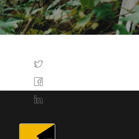
Tweettaa
Jaa
Facebookissa
Jaa
LinkedInissä