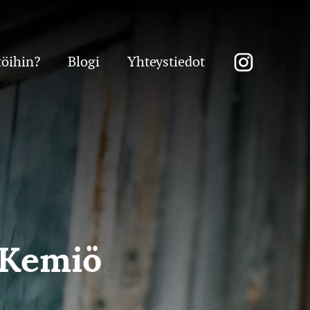
töihin?
Blogi
Yhteystiedot
 Kemiö