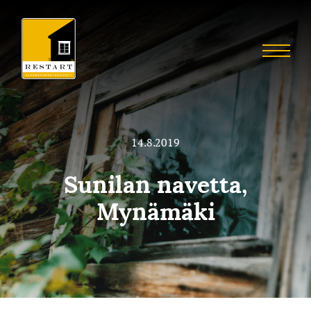
Skip
to
Restart
content
Menu
Restaurointia
14.8.2019
Sunilan navetta,
Mynämäki