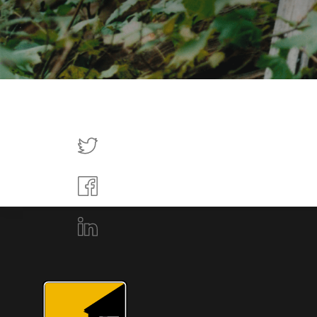
Tweettaa
Jaa
Facebookissa
Jaa
LinkedInissä