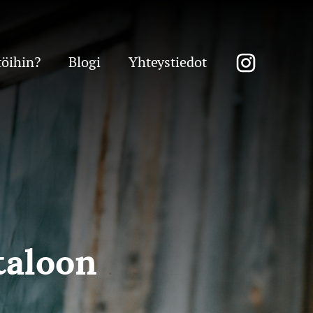
töihin?
Blogi
Yhteystiedot
taloon