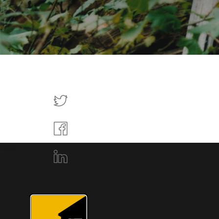
Tweettaa
Jaa
Facebookissa
Jaa
LinkedInissä