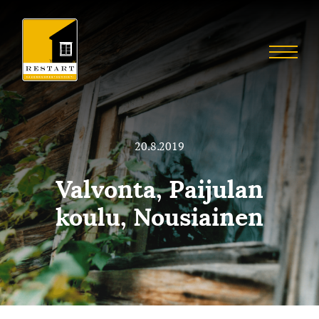
Skip
to
Restart
content
Menu
Restaurointia
20.8.2019
Valvonta, Paijulan
koulu, Nousiainen