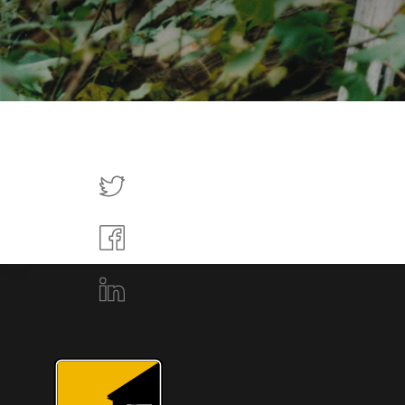
Tweettaa
Jaa
Facebookissa
Jaa
LinkedInissä