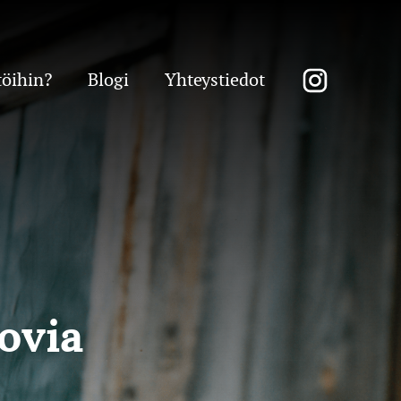
töihin?
Blogi
Yhteystiedot
iovia