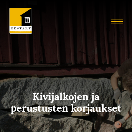
Skip
to
Restart
content
Menu
Restaurointia
Kivijalkojen ja
perustusten korjaukset