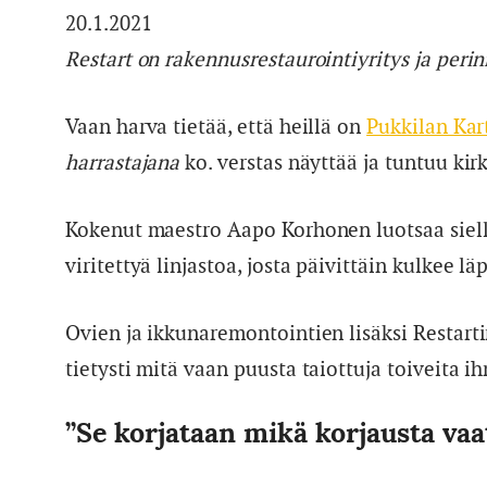
20.1.2021
Restart on rakennusrestaurointiyritys ja peri
Vaan harva tietää, että heillä on
Pukkilan Kar
harrastajana
ko. verstas näyttää ja tuntuu kirk
Kokenut maestro Aapo Korhonen luotsaa siel
viritettyä linjastoa, josta päivittäin kulkee l
Ovien ja ikkunaremontointien lisäksi Restart
tietysti mitä vaan puusta taiottuja toiveita ih
”Se korjataan mikä korjausta vaat