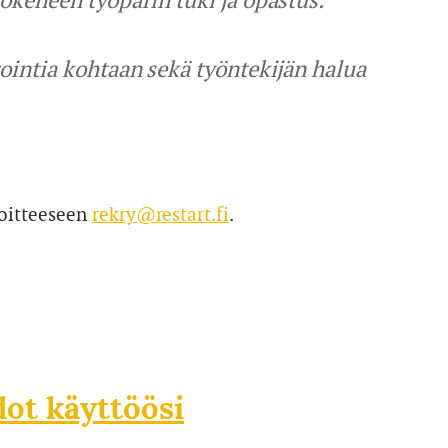
ointia kohtaan sekä työntekijän halua
soitteeseen
rekry@restart.fi
.
dot käyttöösi