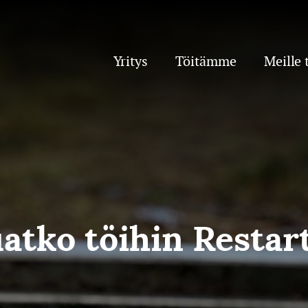
Yritys
Töitämme
Meille 
atko töihin Restart