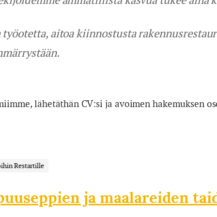
työotetta, aitoa kiinnostusta rakennusrestaur
ymmärrystään.
 tiimiimme, lähetäthän CV:si ja avoimen hakemuksen o
ihin Restartille
 puuseppien ja maalareiden tai