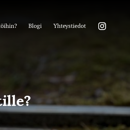
töihin?
Blogi
Yhteystiedot
ille?