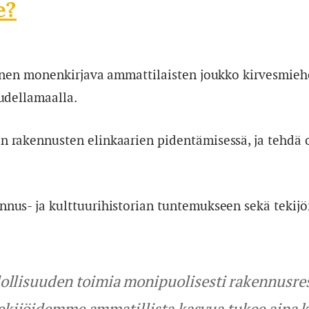
e?
inen monenkirjava ammattilaisten joukko kirvesmiehe
udellamaalla.
n rakennusten elinkaarien pidentämisessä, ja tehdä
nus- ja kulttuurihistorian tuntemukseen sekä tekij
lisuuden toimia monipuolisesti rakennusrest
tekijöidemme ammatillista kasvua tukee aina k