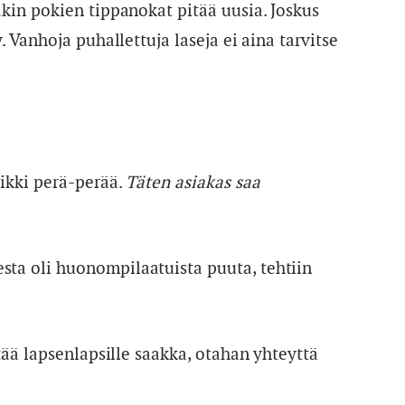
akin pokien tippanokat pitää uusia. Joskus
. Vanhoja puhallettuja laseja ei aina tarvitse
aikki perä-perää.
Täten asiakas saa
sta oli huonompilaatuista puuta, tehtiin
stää lapsenlapsille saakka, otahan yhteyttä