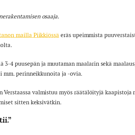
nnerakentamisen osaaja.
tanon mailla Piikkiössä
eräs upeimmista puuverstaist
olta.
lä 3-4 puusepän ja muutaman maalarin sekä maalausp
äpi mm. perinneikkunoita ja -ovia.
in Verstaassa valmistuu myös räätälöityjä kaapistoja
miset sitten keksivätkin.
ii.”