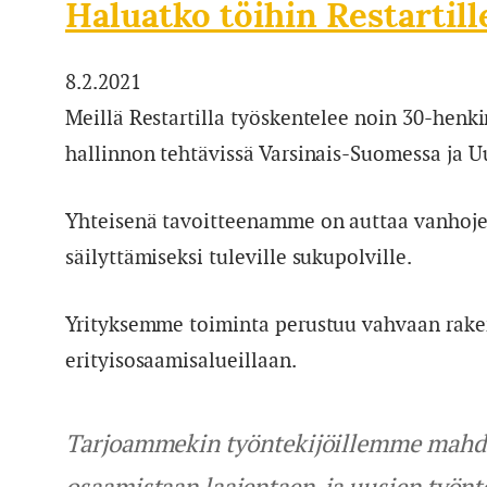
Haluatko töihin Restartill
8.2.2021
Meillä Restartilla työskentelee noin 30-henk
hallinnon tehtävissä Varsinais-Suomessa ja U
Yhteisenä tavoitteenamme on auttaa vanhoje
säilyttämiseksi tuleville sukupolville.
Yrityksemme toiminta perustuu vahvaan raken
erityisosaamisalueillaan.
Tarjoammekin työntekijöillemme mahdol
osaamistaan laajentaen, ja uusien työn