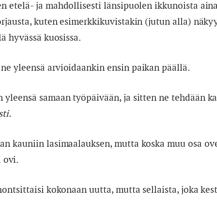
en etelä- ja mahdollisesti länsipuolen ikkunoista ain
orjausta, kuten esimerkkikuvistakin (jutun alla) näkyy
elä hyvässä kuosissa.
 ne yleensä arvioidaankin ensin paikan päällä.
än yleensä samaan työpäivään, ja sitten ne tehdään k
ti.
evan kauniin lasimaalauksen, mutta koska muu osa ove
 ovi.
hontsittaisi kokonaan uutta, mutta sellaista, joka ke