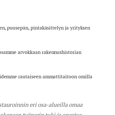
n, puusepän, pintakäsittelyn ja yrityksen
 osamme arvokkaan rakennushistorian
öidemme rautaiseen ammattitaitoon omilla
auroinnin eri osa-alueilla omaa
okeneen työparin tuki ja opastus.