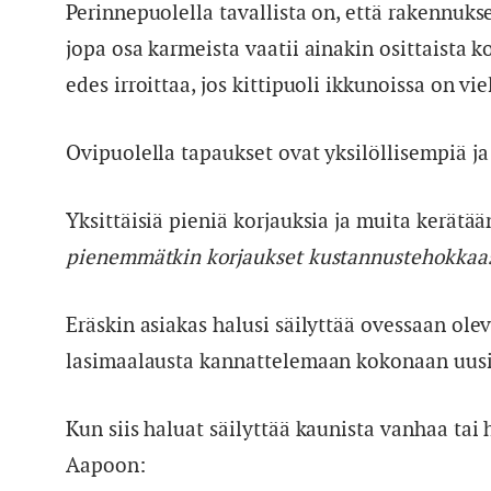
Perinnepuolella tavallista on, että rakennuks
jopa osa karmeista vaatii ainakin osittaista k
edes irroittaa, jos kittipuoli ikkunoissa on vi
Ovipuolella tapaukset ovat yksilöllisempiä ja
Yksittäisiä pieniä korjauksia ja muita kerätä
pienemmätkin korjaukset kustannustehokkaas
Eräskin asiakas halusi säilyttää ovessaan ol
lasimaalausta kannattelemaan kokonaan uusi
Kun siis haluat säilyttää kaunista vanhaa tai 
Aapoon: